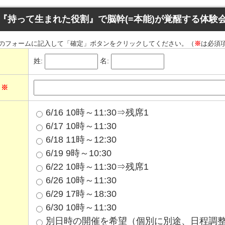
『持って生まれた役割』で脳幹(=本能)が覚醒する体験
のフォームに記入して「確定」ボタンをクリックしてください。（
※
は必須
姓:
名:
ス
※
6/16 10時～11:30⇒残席1
6/17 10時～11:30
6/18 11時～12:30
6/19 9時～10:30
6/22 10時～11:30⇒残席1
6/26 10時～11:30
6/29 17時～18:30
6/30 10時～11:30
別日時の開催を希望（個別に別途、日程調