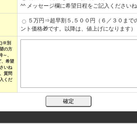
^^ メッセージ欄に希望日程をご記入くださいね
５万円⇒超早割５,５００円（６／３０まで
ント価格🎁です。以降は、値上げになります）
)※別
望の方
0時～、
など、希望
さいね
、質問
入くだ