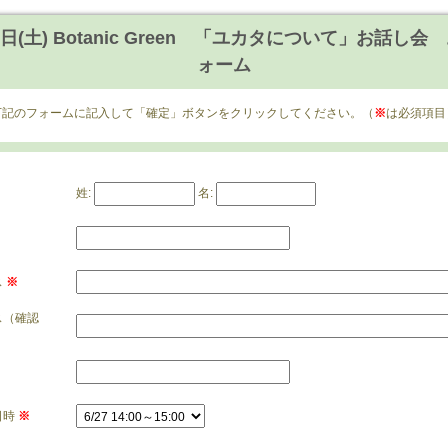
27日(土) Botanic Green 「ユカタについて」お話し
ォーム
下記のフォームに記入して「確定」ボタンをクリックしてください。（
※
は必須項目
姓:
名:
ス
※
ス（確認
日時
※