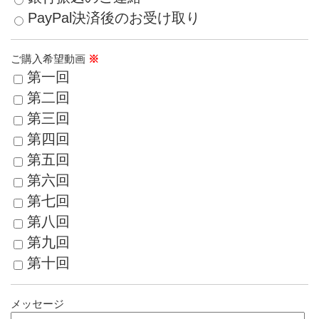
PayPal決済後のお受け取り
ご購入希望動画
※
第一回
第二回
第三回
第四回
第五回
第六回
第七回
第八回
第九回
第十回
メッセージ