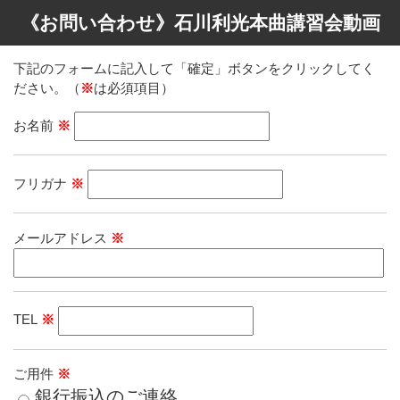
《お問い合わせ》石川利光本曲講習会動画
下記のフォームに記入して「確定」ボタンをクリックしてく
ださい。（
※
は必須項目）
お名前
※
フリガナ
※
メールアドレス
※
TEL
※
ご用件
※
銀行振込のご連絡