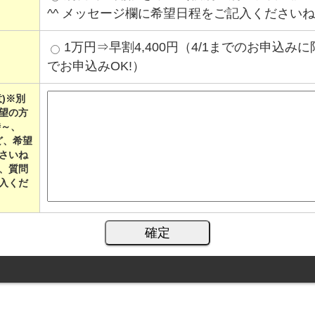
^^ メッセージ欄に希望日程をご記入くださいね
1万円⇒早割4,400円（4/1までのお申込み
でお申込みOK!）
)※別
望の方
時～、
など、希望
さいね
、質問
入くだ