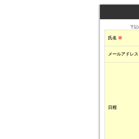
下記
氏名
※
メールアドレ
日程