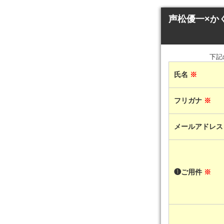
声松優一×か
下記
氏名
※
フリガナ
※
メールアドレ
❶ご用件
※