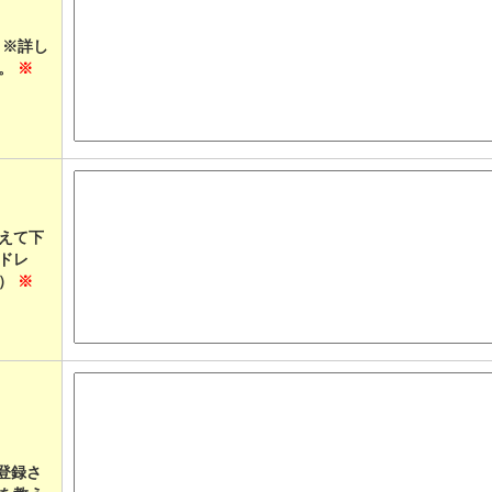
 ※詳し
い。
※
えて下
ドレ
等）
※
ご登録さ