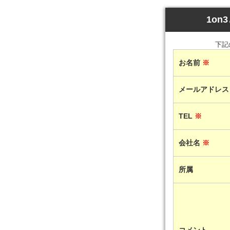
1on
下記
お名前
※
メールアドレ
TEL
※
会社名
※
所属