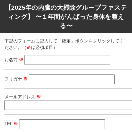
【2025年の内臓の大掃除グループファステ
ィング】 〜１年間がんばった身体を整え
る〜
下記のフォームに記入して「確定」ボタンをクリックしてく
ださい。（
※
は必須項目）
お名前
※
フリガナ
※
メールアドレス
※
TEL
※