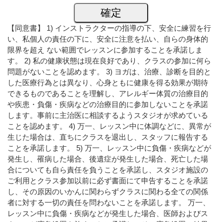
【同意書】 1) インストラクターの指導の下、安全に練習を行
い、私個人の責任の下に、安全に注意を払い、自らの身体的
限界を超え ない範囲でレッスンに参加することを承諾しま
す。 2) 私の健康状態は現在良好であり、クラスの参加に何ら
問題がないことを認めます。 3) ヨガは、治療、診断を目的と
した医療行為とは異なり、心身ともに健康を得る効果が期待
できるものであることを理解し、アレルギー体質の治療目的
や疾患・負傷・疾病などの治療目的に参加しないことを承諾
します。事前に主治医に相談するようスタジオが求めている
ことを認めます。 4) 万一、レッスン中に体調などに、異常が
生じた場合は、直ちにクラスを退出し、スタッフに報告する
ことを承諾します。 5) 万一、レッスン中に負傷・疾病などが
発生し、罹病した場合、後遺症が発生した場合、死亡した場
合についても自ら責任を負うことを承諾し、スタジオ施設の
ご利用とクラス参加以前に必ず書面にて申告することを承諾
し、その原因のいかんに関わらずクラスに関わる全ての関係
者に対する一切の責任を問わないことを承諾します。 万一、
レッスン中に負傷・疾病などが発生した場合、医師およびス