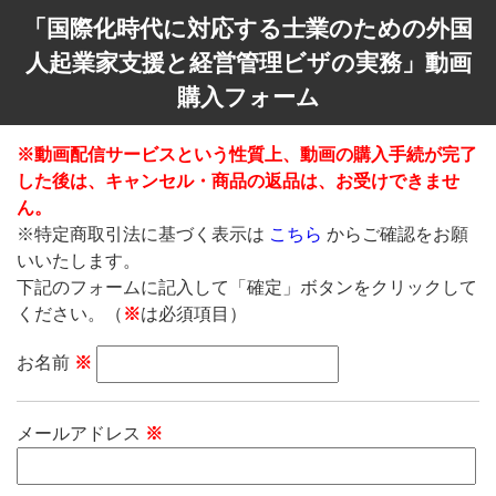
「国際化時代に対応する士業のための外国
人起業家支援と経営管理ビザの実務」動画
購入フォーム
※動画配信サービスという性質上、動画の購入手続が完了
した後は、キャンセル・商品の返品は、お受けできませ
ん。
※特定商取引法に基づく表示は
こちら
からご確認をお願
いいたします。
下記のフォームに記入して「確定」ボタンをクリックして
ください。（
※
は必須項目）
お名前
※
メールアドレス
※