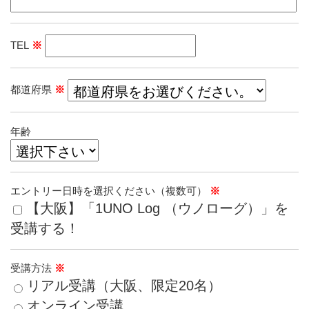
TEL
※
都道府県
※
年齢
エントリー日時を選択ください（複数可）
※
【大阪】「1UNO Log （ウノローグ）」を
受講する！
受講方法
※
リアル受講（大阪、限定20名）
オンライン受講