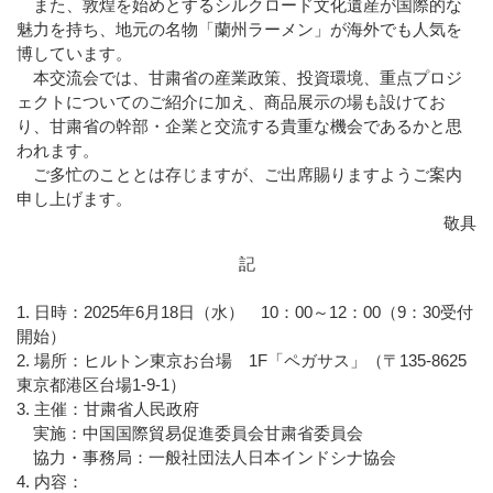
また、敦煌を始めとするシルクロード文化遺産が国際的な
魅力を持ち、地元の名物「蘭州ラーメン」が海外でも人気を
博しています。
本交流会では、甘粛省の産業政策、投資環境、重点プロジ
ェクトについてのご紹介に加え、商品展示の場も設けてお
り、甘粛省の幹部・企業と交流する貴重な機会であるかと思
われます。
ご多忙のこととは存じますが、ご出席賜りますようご案内
申し上げます。
敬具
記
1. 日時：2025年6月18日（水） 10：00～12：00（9：30受付
開始）
2. 場所：ヒルトン東京お台場 1F「ペガサス」（〒135-8625
東京都港区台場1-9-1）
3. 主催：甘粛省人民政府
実施：中国国際貿易促進委員会甘粛省委員会
協力・事務局：一般社団法人日本インドシナ協会
4. 内容：