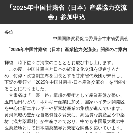
「2025年中国甘粛省（日本）産業協力交流
会」参加申込
各位
中国国際貿易促進委員会甘粛省委員会
「2025年中国甘粛省（日本）産業協力交流会」開催のご案内
拝啓 時下益々ご清栄のことととお慶び申し上げます。
この度、中国甘粛省と日本の経済文化交流を促進するた
め、何偉・政協副主席を団長とする甘粛省代表団が来日し、
下記の要領で「2025年中国甘粛省-日本産業交流会」を開催す
ることになりました。
甘粛省は「一帯一路」構想の要衝として産業基盤が整い、
玉門油田などのエネルギー産業に加え、国家ハイテク開発区
を中心に新エネルギーや新素材産業の集積が進んでいます。
黄河流域の豊かな自然資源を背景に、高品質な農産品や中薬
材（漢方薬原料）が生産されており、中でも中国最大級の中
医薬産地として日本製薬業界と緊密な関係を築いています。