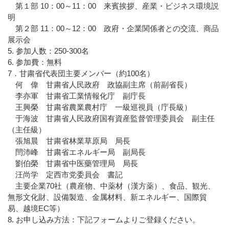
第１部 10：00～11：00 来賓挨拶、産業・ビジネス環境説
明
第２部 11：00～12：00 政府・企業関係者との交流、商品
展示会
5. 参加人数：250-300名
6. 参加費：無料
7．甘粛省代表団主要メンバー（約100名）
何 偉 甘粛省人民政府 政協副主席（前副省長）
李亦軍 甘粛省工業情報化庁 副庁長
王興榮 甘粛省農業農村庁 一級巡視員（庁長級）
于海波 甘粛省人民政府国有資産監督管理委員会 副主任
（主任級）
張旭晨 甘粛省林業草原局 局長
閆沛峰 甘粛省エネルギー局 副局長
劉伯榮 甘粛省中医藥管理局 局長
汪尚学 定西市党委員会 書記
主要企業70社（農産物、中薬材（漢方薬）、食品、観光、
無形文化財、設備製造、金属材料、新エネルギー、国際貿
易、越境EC等）
8. お申し込み方法：下記フォームよりご登録ください。