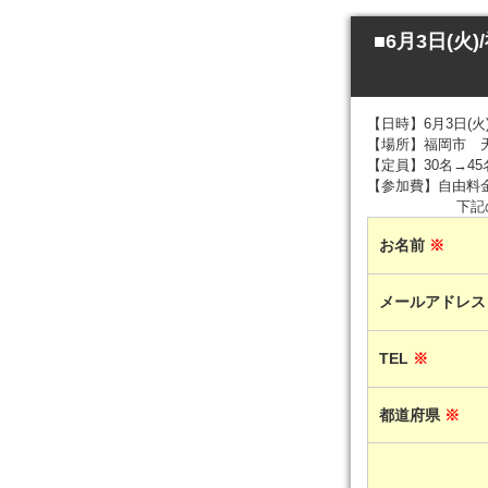
■6月3日(
【日時】6月3日(火) 
【場所】福岡市 
【定員】30名→45
【参加費】自由料
下記
お名前
※
メールアドレ
TEL
※
都道府県
※