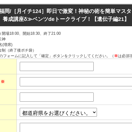
火)/福岡/［月イチ124］即日で激変！神秘の術を簡単マス
養成講座δ≫ベンツdeトークライブ！【遺伝子編21】
開場18:00、開始18:30、終了21:00
天神
名(増席)
金制（終了後ポチ袋）
のフォームに記入して「確定」ボタンをクリックしてください。（
※
は必須
ス
※