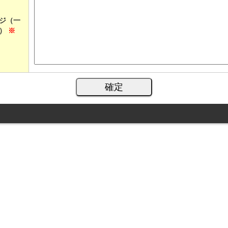
ジ（一
す）
※