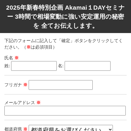
2025年新春特別企画 Akamai１DAYセミナ
ー 3時間で相場変動に強い安定運用の秘密
を 全てお伝えします。
下記のフォームに記入して「確定」ボタンをクリックしてく
ださい。（
※
は必須項目）
氏名
※
姓:
名:
フリガナ
※
メールアドレス
※
都道府県
※