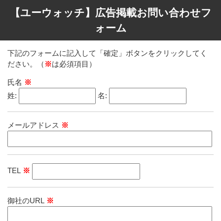
【ユーウォッチ】広告掲載お問い合わせフ
ォーム
下記のフォームに記入して「確定」ボタンをクリックしてく
ださい。（
※
は必須項目）
氏名
※
姓:
名:
メールアドレス
※
TEL
※
御社のURL
※