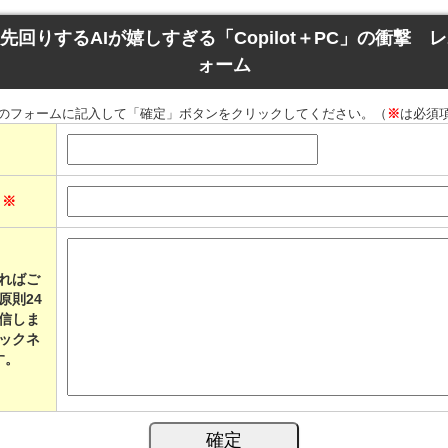
 先回りするAIが嬉しすぎる「Copilot＋PC」の衝撃
ォーム
のフォームに記入して「確定」ボタンをクリックしてください。（
※
は必須
ス
※
ればご
原則24
信しま
ックネ
す。