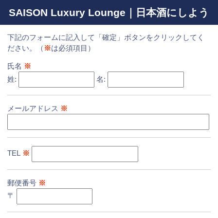
SAISON Luxury Lounge｜日本酒にしよう
下記のフォームに記入して「確定」ボタンをクリックしてく
ださい。（
※
は必須項目）
氏名
※
姓:
名:
メールアドレス
※
TEL
※
郵便番号
※
〒