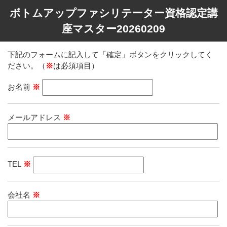
ボトムアップファシリテーター資格認定講
座マスター20260209
下記のフォームに記入して「確定」ボタンをクリックしてく
ださい。（
※
は必須項目）
お名前
※
メールアドレス
※
TEL
※
会社名
※