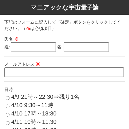
マニアックな宇宙量子論
下記のフォームに記入して「確定」ボタンをクリックしてく
ださい。（
※
は必須項目）
氏名
※
姓:
名:
メールアドレス
※
日時
4/9 21時～22:30⇒残り1名
4/10 9:30～11時
4/10 17時～18:30
4/11 10時～11:30