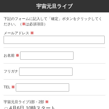
宇宙元旦ライブ
下記のフォームに記入して「確定」ボタンをクリックしてく
ださい。（
※
は必須項目）
メールアドレス
※
お名前
※
フリガナ
TEL
※
宇宙元旦ライブ1部・2部
※
4月6日 10時スタート