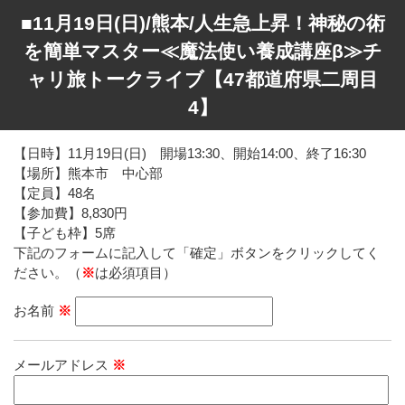
■11月19日(日)/熊本/人生急上昇！神秘の術
を簡単マスター≪魔法使い養成講座β≫チ
ャリ旅トークライブ【47都道府県二周目
4】
【日時】11月19日(日) 開場13:30、開始14:00、終了16:30
【場所】熊本市 中心部
【定員】48名
【参加費】8,830円
【子ども枠】5席
下記のフォームに記入して「確定」ボタンをクリックしてく
ださい。（
※
は必須項目）
お名前
※
メールアドレス
※