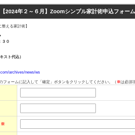
【2024年２～６月】Zoomシンプル家計術申込フォー
に整える家計術】
◆
：３０
テキスト代込）
.com/archives/news/ws
のフォームに記入して「確定」ボタンをクリックしてください。（
※
は必須
ス
※