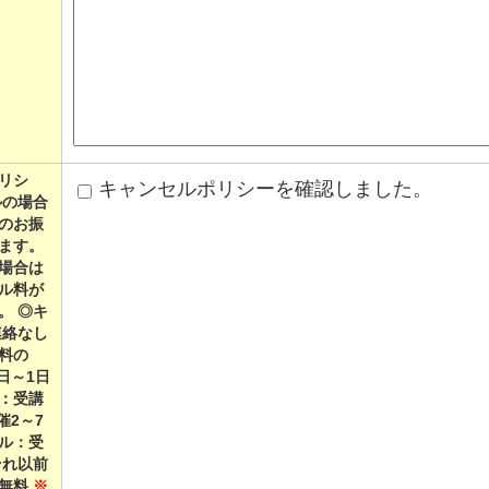
リシ
キャンセルポリシーを確認しました。
ルの場合
のお振
ます。
場合は
ル料が
◎キ
連絡なし
料の
当日～1日
：受講
催2～7
ル：受
それ以前
：無料
※