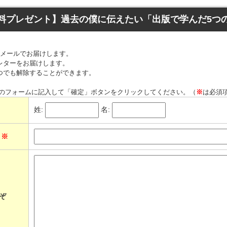
料プレゼント】過去の僕に伝えたい「出版で学んだ5つ
てメールでお届けします。
レターをお届けします。
つでも解除することができます。
のフォームに記入して「確定」ボタンをクリックしてください。（
※
は必須
姓:
名:
ス
※
ぞ