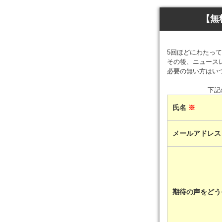
【無
5回ほどにわたっ
その後、ニュース
必要の無い方はい
下記
氏名
※
メールアドレ
期待の声をどう