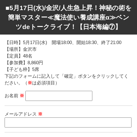
■5月17日(水)/金沢/人生急上昇！神秘の術を
簡単マスター≪魔法使い養成講座α≫ベン
ツdeトークライブ！【日本海編⑦】
【日時】5月17日(水) 開場18:00、開始18:30、終了21:00
【場所】金沢市
【定員】48名
【参加費】8,860円
【子ども枠】5席
下記のフォームに記入して「確定」ボタンをクリックしてく
ださい。（
※
は必須項目）
お名前
※
メールアドレス
※