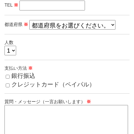
TEL
※
都道府県
※
人数
支払い方法
※
銀行振込
クレジットカード（ペイパル）
質問・メッセージ（一言お願いします）
※