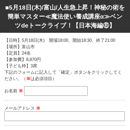
■5月18日(木)/富山/人生急上昇！神秘の術を
簡単マスター≪魔法使い養成講座α≫ベン
ツdeトークライブ！【日本海編⑧】
【日時】5月18日(木) 開場18:00、開始18:30、終了21:00
【場所】富山市
【定員】24名
【参加費】8,870円
【子ども枠】3席
下記のフォームに記入して「確定」ボタンをクリックしてく
ださい。（
※
は必須項目）
お名前
※
メールアドレス
※