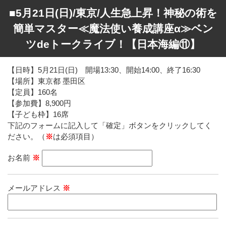
■5月21日(日)/東京/人生急上昇！神秘の術を
簡単マスター≪魔法使い養成講座α≫ベン
ツdeトークライブ！【日本海編⑪】
【日時】5月21日(日) 開場13:30、開始14:00、終了16:30
【場所】東京都 墨田区
【定員】160名
【参加費】8,900円
【子ども枠】16席
下記のフォームに記入して「確定」ボタンをクリックしてく
ださい。（
※
は必須項目）
お名前
※
メールアドレス
※