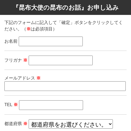
『昆布大使の昆布のお話』お申し込み
下記のフォームに記入して「確定」ボタンをクリックしてく
ださい。（
※
は必須項目）
お名前
フリガナ
※
メールアドレス
※
TEL
※
都道府県
※