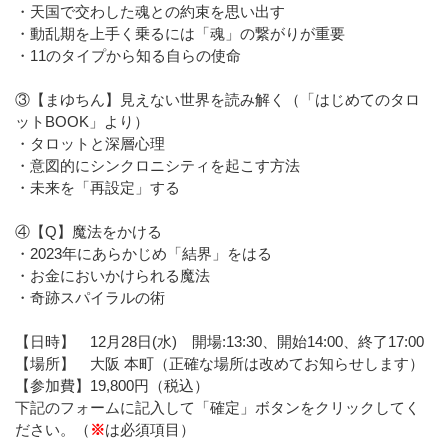
・天国で交わした魂との約束を思い出す
・動乱期を上手く乗るには「魂」の繋がりが重要
・11のタイプから知る自らの使命
③【まゆちん】見えない世界を読み解く（「はじめてのタロ
ットBOOK」より）
・タロットと深層心理
・意図的にシンクロニシティを起こす方法
・未来を「再設定」する
④【Q】魔法をかける
・2023年にあらかじめ「結界」をはる
・お金においかけられる魔法
・奇跡スパイラルの術
【日時】 12月28日(水) 開場:13:30、開始14:00、終了17:00
【場所】 大阪 本町（正確な場所は改めてお知らせします）
【参加費】19,800円（税込）
下記のフォームに記入して「確定」ボタンをクリックしてく
ださい。（
※
は必須項目）