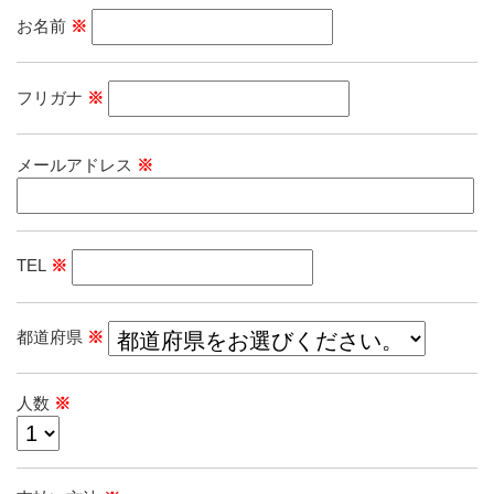
お名前
※
フリガナ
※
メールアドレス
※
TEL
※
都道府県
※
人数
※