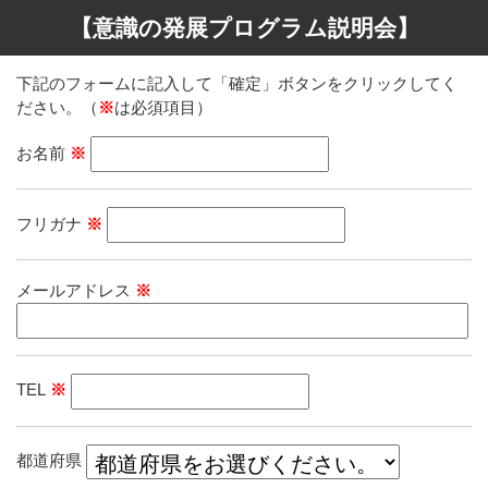
【意識の発展プログラム説明会】
下記のフォームに記入して「確定」ボタンをクリックしてく
ださい。（
※
は必須項目）
お名前
※
フリガナ
※
メールアドレス
※
TEL
※
都道府県