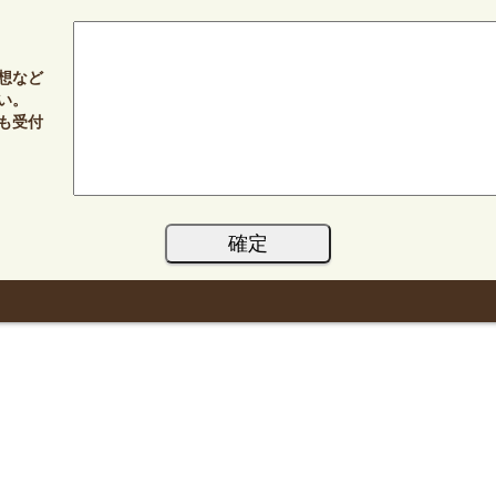
想など
い。
も受付