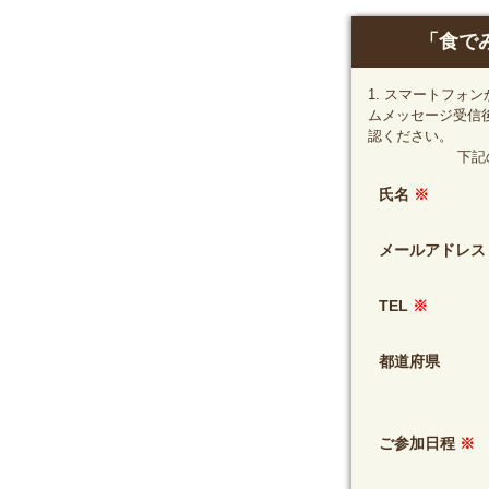
「食で
1. スマートフォ
ムメッセージ受信
認ください。
下記
氏名
※
メールアドレ
TEL
※
都道府県
ご参加日程
※