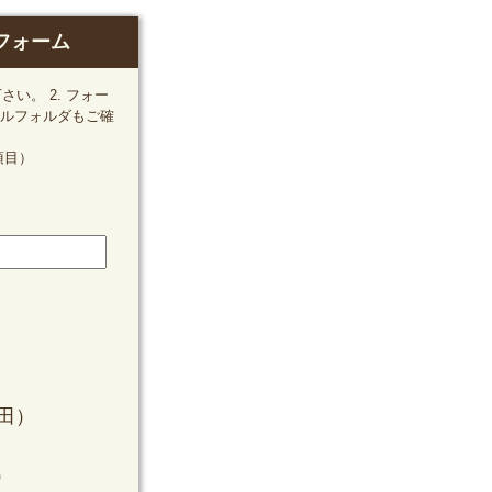
フォーム
い。 2. フォー
ルフォルダもご確
項目）
梅田）
）