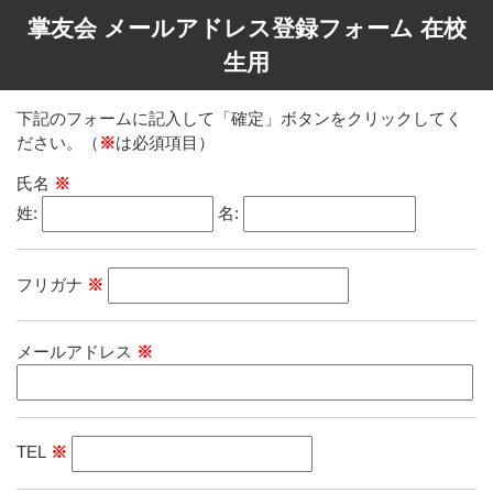
掌友会 メールアドレス登録フォーム 在校
生用
下記のフォームに記入して「確定」ボタンをクリックしてく
ださい。（
※
は必須項目）
氏名
※
姓:
名:
フリガナ
※
メールアドレス
※
TEL
※