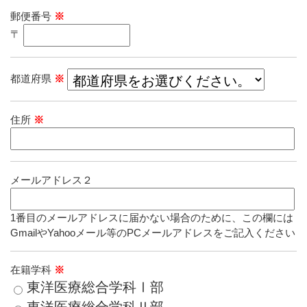
郵便番号
※
〒
都道府県
※
住所
※
メールアドレス２
1番目のメールアドレスに届かない場合のために、この欄には
GmailやYahooメール等のPCメールアドレスをご記入ください
在籍学科
※
東洋医療総合学科Ⅰ部
東洋医療総合学科Ⅱ部