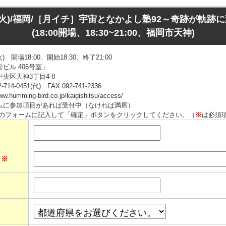
日(火)/福岡/［月イチ］宇宙となかよし塾92～奇跡が軌跡
(18:00開場、18:30~21:00、福岡市天神)
 開場18:00、開始18:30、終了21:00
ビル 406号室」
神3丁目4-8
0451(代) FAX 092-741-2336
ing-bird.co.jp/kaigishitsu/access/
ムに参加項目があれば受付中（なければ満席）
のフォームに記入して「確定」ボタンをクリックしてください。（
※
は必須
ス
※