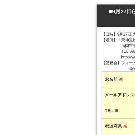
■9月27
【日時】9月27日(火)
【場所】「天神重松
福岡市中央区天
TEL 092-714-
http://www.humm
【懇親会】フォー
下記
お名前
※
メールアドレ
TEL
※
都道府県
※