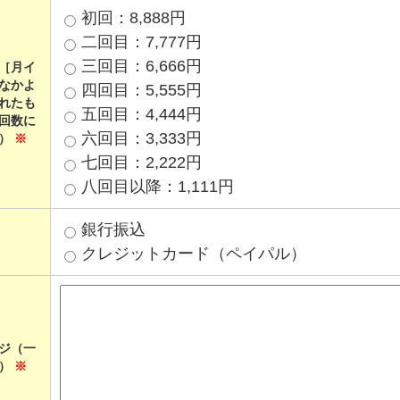
初回：8,888円
二回目：7,777円
三回目：6,666円
［月イ
なかよ
四回目：5,555円
れたも
五回目：4,444円
回数に
六回目：3,333円
ず）
※
七回目：2,222円
八回目以降：1,111円
銀行振込
クレジットカード（ペイパル）
ジ（一
す）
※