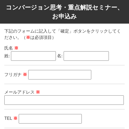
コンバージョン思考・重点解説セミナー、
お申込み
下記のフォームに記入して「確定」ボタンをクリックしてく
ださい。（
※
は必須項目）
氏名
※
姓:
名:
フリガナ
※
メールアドレス
※
TEL
※