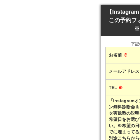
【Inst
この予約フ
※
下記
お名前
※
メールアドレ
TEL
※
「Instagram
ン無料診断会＆
タ実践塾の説明
希望日をお選び
い。※希望の日
でに埋まってる
別途こちらから