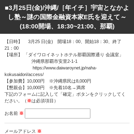
■3月25日(金)/沖縄/［年イチ］宇宙となかよ
し塾～謎の国際金融資本家E氏を迎えて～
(18:00開場、18:30~21:00、那覇)
【日時】 3月25 日(金) 開場18：00、開始18：30、終了
21：00
【場所】 「ダイワロイネットホテル那覇国際通り 会議室」
沖縄県那覇市安里2-1-1
https://www.daiwaroynet.jp/naha-
kokusaidori/access/
【参加費】10,000円 ※沖縄県民は8,000円
【懇親会】10,000円 ※先着10名→満席
下記のフォームに記入して「確定」ボタンをクリックしてく
ださい。（
※
は必須項目）
お名前
※
メールアドレス
※