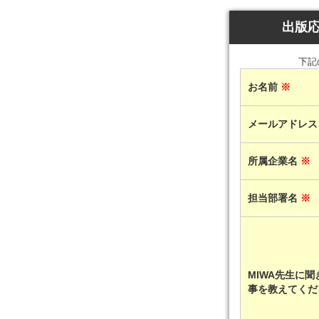
出版応
下記
お名前
※
メールアドレ
所属企業名
※
担当部署名
※
MIWA先生に聞
事を教えてくだ