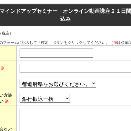
マインドアップセミナー オンライン動画講座２１日
込み
円（税込）
のフォームに記入して「確定」ボタンをクリックしてください。（
※
は必須
ス
※
い方法
さい
※
容など