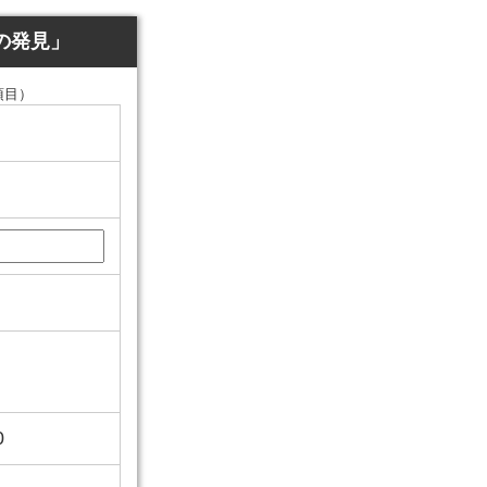
の発見」
項目）
0