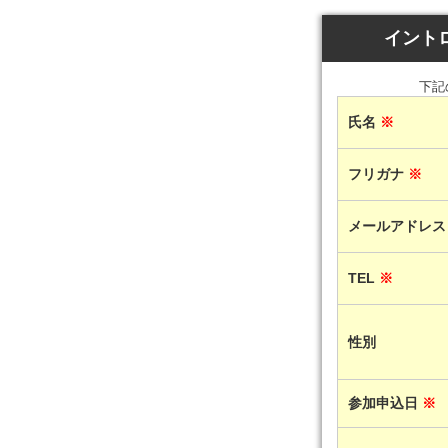
イント
下記
氏名
※
フリガナ
※
メールアドレ
TEL
※
性別
参加申込日
※