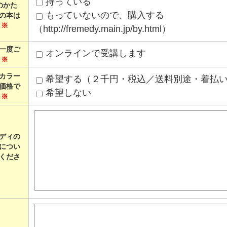
持っている
のかた
もっていないので、購入する
の本は
？
※
（http://fremedy.main.jp/by.html）
一度ご
オンラインで受講します
。
※
カラー
希望する（２千円・税込／送料別途・着払
価格で
希望しない
？
※
ディの
につい
くださ