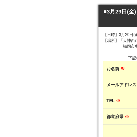
■3月29日
【日時】3月29日(金)
【場所】「天神西
福岡市中央区天
下記
お名前
※
メールアドレ
TEL
※
都道府県
※