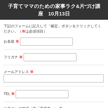
子育てママのための家事ラク&片づけ講
座 10月13日
下記のフォームに記入して「確定」ボタンをクリックしてく
ださい。（
※
は必須項目）
お名前
※
フリガナ
※
メールアドレス
※
TEL
※