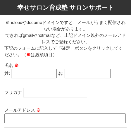
幸せサロン育成塾 サロンサポート
※ icloudやdocomoドメインですと、メールがうまく配信され
ない場合があります。
できればgmailやhotmailなど、上記ドメイン以外のメールアド
レスでご登録ください。
下記のフォームに記入して「確定」ボタンをクリックしてく
ださい。（
※
は必須項目）
氏名
※
姓:
名:
フリガナ
メールアドレス
※