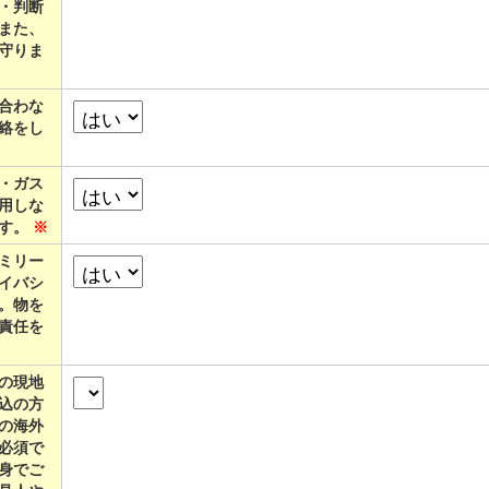
・判断
また、
守りま
合わな
絡をし
・ガス
用しな
ます。
※
ミリー
イバシ
。物を
責任を
の現地
込の方
の海外
必須で
身でご