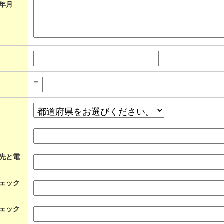
年月
〒
先と電
ェック
ェック