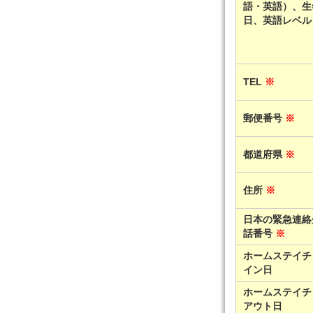
語・英語）、生
日、英語レベル
TEL
※
郵便番号
※
都道府県
※
住所
※
日本の緊急連絡
話番号
※
ホームステイチ
イン日
ホームステイチ
アウト日