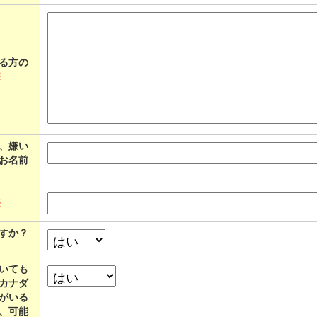
る方の
※
、嫌い
お名前
※
すか？
いても
カナダ
がいる
、可能