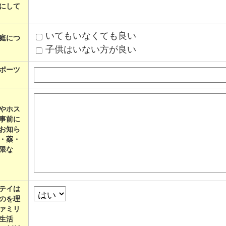
にして
いてもいなくても良い
庭につ
子供はいない方が良い
ポーツ
やホス
事前に
お知ら
・薬・
限な
テイは
のを理
ァミリ
生活