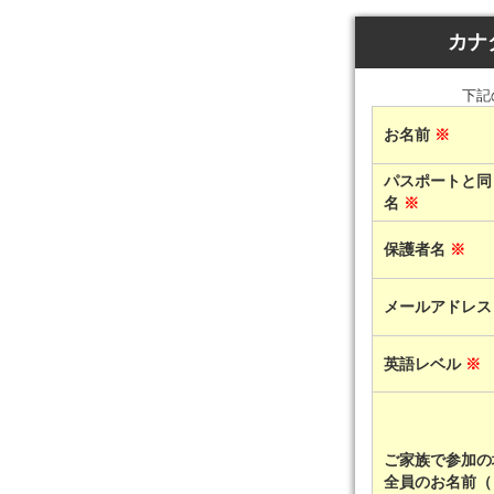
カナダ
下記
お名前
※
パスポートと同
名
※
保護者名
※
メールアドレ
英語レベル
※
ご家族で参加の
全員のお名前（