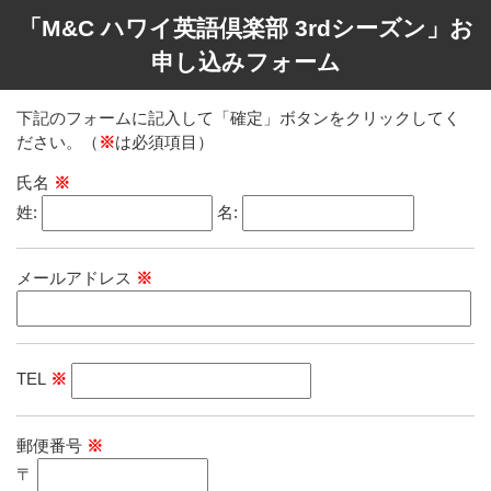
「M&C ハワイ英語倶楽部 3rdシーズン」お
申し込みフォーム
下記のフォームに記入して「確定」ボタンをクリックしてく
ださい。（
※
は必須項目）
氏名
※
姓:
名:
メールアドレス
※
TEL
※
郵便番号
※
〒