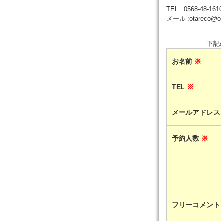
TEL : 0568-48
メール :otareco@ot
下記
お名前
※
TEL
※
メールアドレ
予約人数
※
フリーコメント