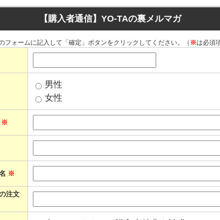
【購入者通信】YO-TAの裏メルマガ
のフォームに記入して「確定」ボタンをクリックしてください。（
※
は必須
男性
女性
ス
※
品名
※
の注文