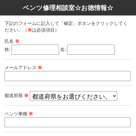
ベンツ修理相談室☆お徳情報☆
下記のフォームに記入して「確定」ボタンをクリックしてく
ださい。（
※
は必須項目）
氏名
※
姓:
名:
メールアドレス
※
都道府県
※
ベンツ車種
※