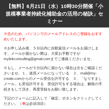
【無料】6月21日（水）10時30分開催「小
規模事業者持続化補助金の活用の秘訣」セ
ミナー
※念のため、パソコンでのメールアドレスのご登録をおすす
めいたします。
※お申し込み後、５分以内に自動返信メールをお届けしま
す。メールが届かない際は、大変お手数ですが
mylinkconsulting@gmail.comまでご連絡くださいませ。
※もし、メールが５分以内に届かない場合は次をご確認くだ
さいませ。１、迷惑メールになっている ２、mail@my-
create.comからのメール受信を許可する ３、「なりすまし
メール」も受信許可する 受信許可をする場合は、解除の手
続きをして頂き、再度登録をお願い致します。
下記のフォームに記入して「確定」ボタンをクリックしてく
ださい。（
※
は必須項目）