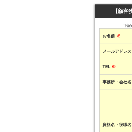
【顧客
下記
お名前
※
メールアドレ
TEL
※
事務所・会社
資格名・役職