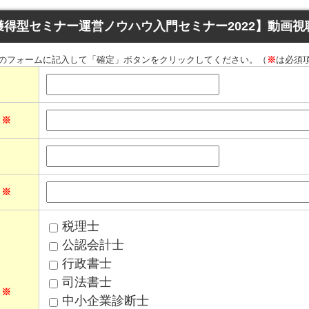
獲得型セミナー運営ノウハウ入門セミナー2022】動画視
のフォームに記入して「確定」ボタンをクリックしてください。（
※
は必須
ス
※
名
※
税理士
公認会計士
行政書士
司法書士
名
※
中小企業診断士