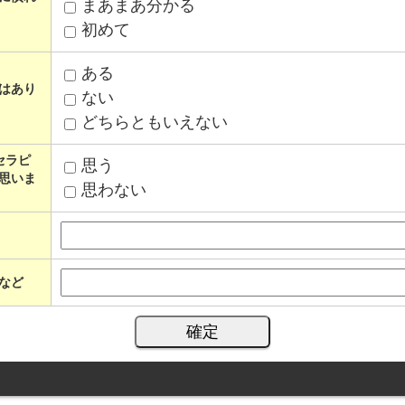
まあまあ分かる
初めて
ある
はあり
ない
どちらともいえない
セラピ
思う
思いま
思わない
など