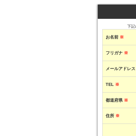
下記
お名前
※
フリガナ
※
メールアドレ
TEL
※
都道府県
※
住所
※