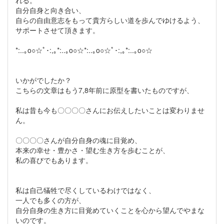
れる。
自分自身と向き合い、
自らの自由意志をもって貴方らしい道を歩んでゆけるよう、
サポートさせて頂きます。
*:..｡o○☆ﾟ･:,｡*:..｡o○☆*:..｡o○☆ﾟ･:,｡*:..｡o○☆
いかがでしたか？
こちらの文章はもう7,8年前に原型を書いたものですが、
私は昔も今も〇〇〇〇さんにお伝えしたいことは変わりませ
ん。
〇〇〇〇さんが自分自身の魂に目覚め、
本来の幸せ・豊かさ・望む生き方を歩むことが、
私の喜びでもあります。
私は自己犠牲で尽くしているわけではなく、
一人でも多くの方が、
自分自身の生き方に目覚めていくことを心から望んでやまな
いのです。