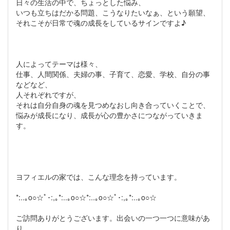
日々の生活の中で、ちょっとした悩み、
いつも立ちはだかる問題、こうなりたいなぁ、という願望、
それこそが日常で魂の成長をしているサインですよ♪
人によってテーマは様々、
仕事、人間関係、夫婦の事、子育て、恋愛、学校、自分の事
などなど、
人それぞれですが、
それは自分自身の魂を見つめなおし向き合っていくことで、
悩みが成長になり、成長が心の豊かさにつながっていきま
す。
ヨフィエルの家では、こんな理念を持っています。
*:..｡o○☆ﾟ･:,｡*:..｡o○☆*:..｡o○☆ﾟ･:,｡*:..｡o○☆
ご訪問ありがとうございます。出会いの一つ一つに意味があ
り、