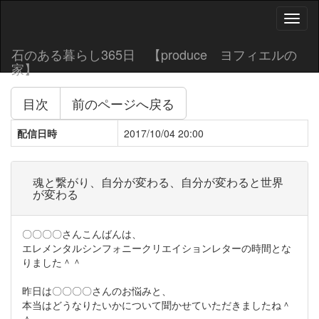
Toggl
naviga
石のある暮らし365日 【produce ヨフィエルの
家】
目次
前のページへ戻る
配信日時
2017/10/04 20:00
魂と繋がり、自分が変わる、自分が変わると世界
が変わる
〇〇〇〇さんこんばんは、
エレメンタルシンフォニークリエイションレターの時間とな
りました＾＾
昨日は〇〇〇〇さんのお悩みと、
本当はどうなりたいかについて聞かせていただきましたね＾