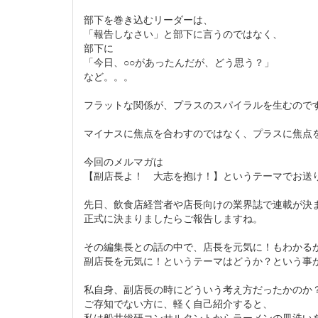
部下を巻き込むリーダーは、
「報告しなさい」と部下に言うのではなく、
部下に
「今日、○○があったんだが、どう思う？」
など。。。
フラットな関係が、プラスのスパイラルを生むので
マイナスに焦点を合わすのではなく、プラスに焦点
今回のメルマガは
【副店長よ！ 大志を抱け！】というテーマでお送
先日、飲食店経営者や店長向けの業界誌で連載が決
正式に決まりましたらご報告しますね。
その編集長との話の中で、店長を元気に！もわかる
副店長を元気に！というテーマはどうか？という事
私自身、副店長の時にどういう考え方だったかのか
ご存知でない方に、軽く自己紹介すると、
私は船井総研コンサルタントからラーメンの皿洗い