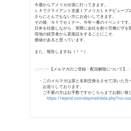
今週からアメリカ出張に行ってきます。
ＬＡでクライアント支援ｔアメリカＬＡデビュープ
さらにとんでもない方にお会いしてきます。
その後、ＮＹでセミナー。今年一番のイベントです
日米を往復しながら、実際に会社を創り労働ビザを
現地の経営者から直接話をすることにこそ、
価値があると思っています。
また、報告しますね（＾＾）
∴‥∵‥【メルマガのご登録・配信解除について】∴
・このメルマガは原と名刺交換をさせて頂いた方
お送りしております。
ご不要の方はお手数ですがこちらまでお願い致し
https://1lejend.com/stepmail/dela.php?no=xx