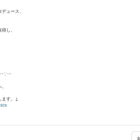
ロデュース、
。
取得し、
‥∵‥
へ、
ます。↓
zscs